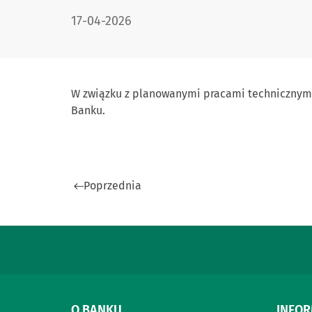
DATA PUBLIKACJI:
17-04-2026
W związku z planowanymi pracami technicznymi 
Banku.
Poprzednia
O BANKU
INFO