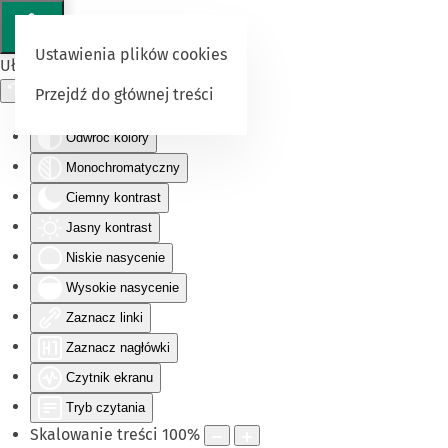
Ustawienia plików cookies
Ułatwienia dostępu
Przejdź do głównej treści
Odwróć kolory
Monochromatyczny
Ciemny kontrast
Jasny kontrast
Niskie nasycenie
Wysokie nasycenie
Zaznacz linki
Zaznacz nagłówki
Czytnik ekranu
Tryb czytania
Skalowanie treści
100
%