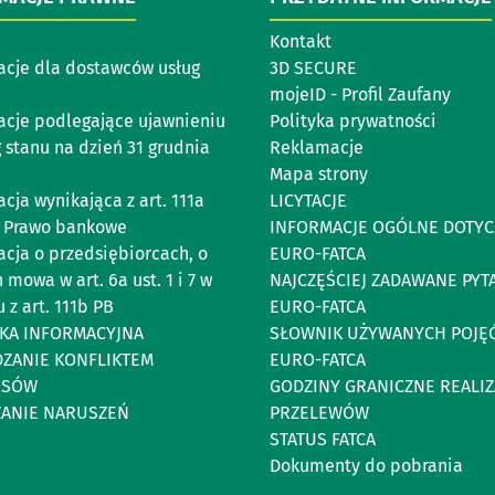
Kontakt
acje dla dostawców usług
3D SECURE
mojeID - Profil Zaufany
acje podlegające ujawnieniu
Polityka prywatności
 stanu na dzień 31 grudnia
Reklamacje
Mapa strony
cja wynikająca z art. 111a
LICYTACJE
 Prawo bankowe
INFORMACJE OGÓLNE DOTYC
acja o przedsiębiorcach, o
EURO-FATCA
 mowa w art. 6a ust. 1 i 7 w
NAJCZĘŚCIEJ ZADAWANE PYT
 z art. 111b PB
EURO-FATCA
YKA INFORMACYJNA
SŁOWNIK UŻYWANYCH POJĘ
DZANIE KONFLIKTEM
EURO-FATCA
ESÓW
GODZINY GRANICZNE REALIZ
ZANIE NARUSZEŃ
PRZELEWÓW
STATUS FATCA
Dokumenty do pobrania