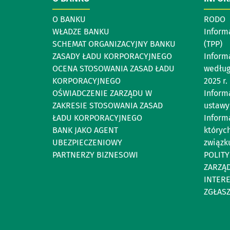
O BANKU
RODO
WŁADZE BANKU
Inform
SCHEMAT ORGANIZACYJNY BANKU
(TPP)
ZASADY ŁADU KORPORACYJNEGO
Inform
OCENA STOSOWANIA ZASAD ŁADU
według
KORPORACYJNEGO
2025 r.
OŚWIADCZENIE ZARZĄDU W
Informa
ZAKRESIE STOSOWANIA ZASAD
ustawy
ŁADU KORPORACYJNEGO
Inform
BANK JAKO AGENT
których
UBEZPIECZENIOWY
związku
PARTNERZY BIZNESOWI
POLIT
ZARZĄ
INTER
ZGŁAS