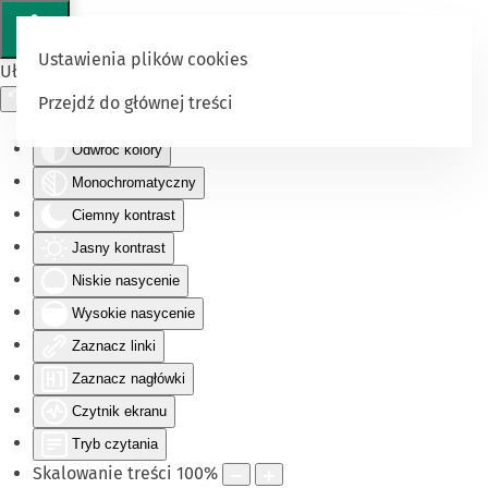
Ustawienia plików cookies
Ułatwienia dostępu
Przejdź do głównej treści
Odwróć kolory
Monochromatyczny
Ciemny kontrast
Jasny kontrast
Niskie nasycenie
Wysokie nasycenie
Zaznacz linki
Zaznacz nagłówki
Czytnik ekranu
Tryb czytania
Skalowanie treści
100
%