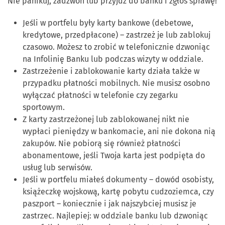
Nie panikuj, zadzwoń lub przyjdź do banku i zgłoś sprawę!
Jeśli w portfelu były karty bankowe (debetowe,
kredytowe, przedpłacone) – zastrzeż je lub zablokuj
czasowo. Możesz to zrobić w telefonicznie dzwoniąc
na Infolinię Banku lub podczas wizyty w oddziale.
Zastrzeżenie i zablokowanie karty działa także w
przypadku płatności mobilnych. Nie musisz osobno
wyłączać płatności w telefonie czy zegarku
sportowym.
Z karty zastrzeżonej lub zablokowanej nikt nie
wypłaci pieniędzy w bankomacie, ani nie dokona nią
zakupów. Nie pobiorą się również płatności
abonamentowe, jeśli Twoja karta jest podpięta do
usług lub serwisów.
Jeśli w portfelu miałeś dokumenty – dowód osobisty,
książeczkę wojskową, kartę pobytu cudzoziemca, czy
paszport – koniecznie i jak najszybciej musisz je
zastrzec. Najlepiej: w oddziale banku lub dzwoniąc