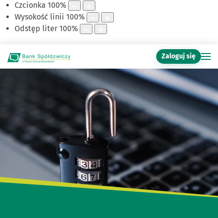
Czcionka
100
%
Wysokość linii
100
%
Odstęp liter
100
%
Zaloguj się