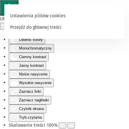
Ustawienia plików cookies
Ułatwienia dostępu
Przejdź do głównej treści
Odwróć kolory
Monochromatyczny
Ciemny kontrast
Jasny kontrast
Niskie nasycenie
Wysokie nasycenie
Zaznacz linki
Zaznacz nagłówki
Czytnik ekranu
Tryb czytania
Skalowanie treści
100
%