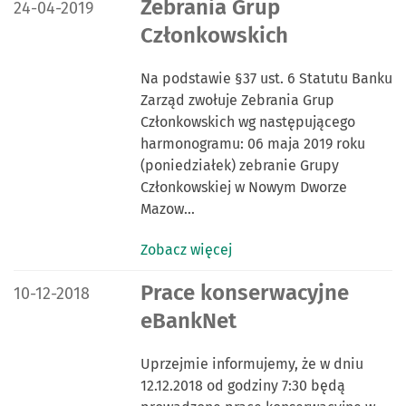
DATA PUBLIKACJI:
Zebrania Grup
24-04-2019
Członkowskich
Na podstawie §37 ust. 6 Statutu Banku
Zarząd zwołuje Zebrania Grup
Członkowskich wg następującego
harmonogramu: 06 maja 2019 roku
(poniedziałek) zebranie Grupy
Członkowskiej w Nowym Dworze
Mazow…
Zobacz więcej
DATA PUBLIKACJI:
Prace konserwacyjne
10-12-2018
eBankNet
Uprzejmie informujemy, że w dniu
12.12.2018 od godziny 7:30 będą