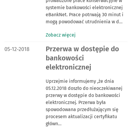
prowadzone prace konserwacyjne w
systemie bankowości elektronicznej
eBankNet. Prace potrwają 30 minut i
mogą powodować utrudnienia w d…
Zobacz więcej
DATA PUBLIKACJI:
Przerwa w dostępie do
05-12-2018
bankowości
elektronicznej
Uprzejmie informujemy ,że dnia
05.12.2018 doszło do nieoczekiwanej
przerwy w dostępie do bankowości
elektronicznej. Przerwa była
spowodowana przedłużającym się
procesem aktualizacji certyfikatu
główn…