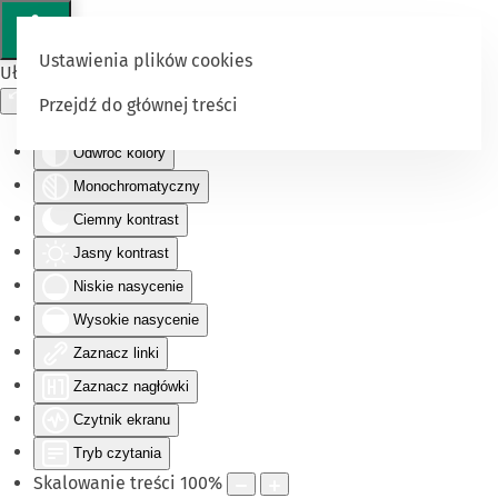
Ustawienia plików cookies
Ułatwienia dostępu
Przejdź do głównej treści
Odwróć kolory
Monochromatyczny
Ciemny kontrast
Jasny kontrast
Niskie nasycenie
Wysokie nasycenie
Zaznacz linki
Zaznacz nagłówki
Czytnik ekranu
Tryb czytania
Skalowanie treści
100
%