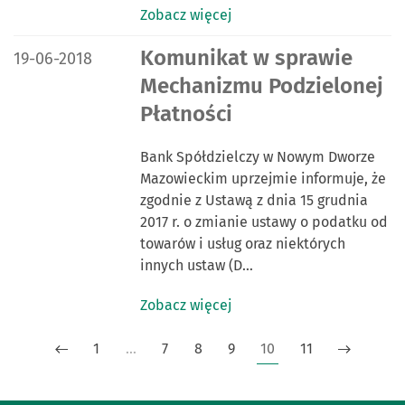
Zobacz więcej
DATA PUBLIKACJI:
Komunikat w sprawie
19-06-2018
Mechanizmu Podzielonej
Płatności
Bank Spółdzielczy w Nowym Dworze
Mazowieckim uprzejmie informuje, że
zgodnie z Ustawą z dnia 15 grudnia
2017 r. o zmianie ustawy o podatku od
towarów i usług oraz niektórych
innych ustaw (D…
Zobacz więcej
1
…
7
8
9
10
11