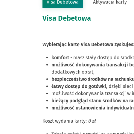
Visa Debetowa
Aktywacja karty
Visa Debetowa
Wybierając kartę Visa Debetowa zyskujes
komfort
- masz stały dostęp do środk
możliwość dokonywania transakcji 
dodatkowych opłat,
bezpieczeństwo środków na rachunk
łatwy dostęp do gotówki,
dzięki siec
możliwość dokonywania transakcji w
i
bieżący podgląd stanu środków na r
możliwość ustanowienia indywidualny
Koszt wydania karty:
0 zł