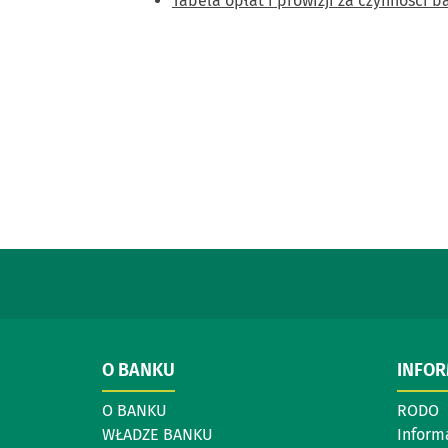
Tabela opłat i prowizji za czynności
O BANKU
INFO
O BANKU
RODO
WŁADZE BANKU
Inform