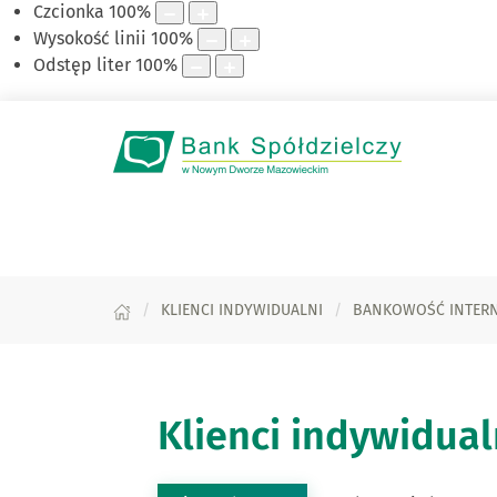
Czcionka
100
%
Wysokość linii
100
%
Odstęp liter
100
%
KLIENCI INDYWIDUALNI
BANKOWOŚĆ INTER
Klienci indywidual