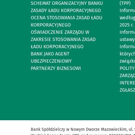
SCHEMAT ORGANIZACYJNY BANKU
(TPP)
ZASADY ŁADU KORPORACYJNEGO
Inform
OCENA STOSOWANIA ZASAD ŁADU
według
KORPORACYJNEGO
2025 r.
OŚWIADCZENIE ZARZĄDU W
Informa
ZAKRESIE STOSOWANIA ZASAD
ustawy
ŁADU KORPORACYJNEGO
Inform
BANK JAKO AGENT
których
UBEZPIECZENIOWY
związku
PARTNERZY BIZNESOWI
POLIT
ZARZĄ
INTER
ZGŁAS
Bank Spółdzielczy w Nowym Dworze Mazowieckim, ul. 