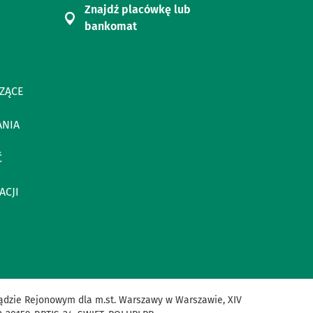
Znajdź placówkę lub
bankomat
ZĄCE
ANIA
Ć
ACJI
ądzie Rejonowym dla m.st. Warszawy w Warszawie, XIV