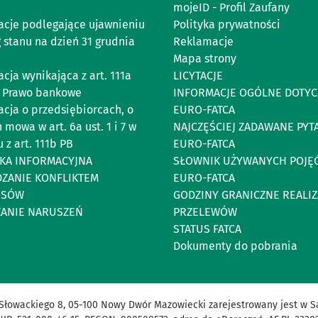
mojeID - Profil Zaufany
acje podlegające ujawnieniu
Polityka prywatności
 stanu na dzień 31 grudnia
Reklamacje
Mapa strony
cja wynikająca z art. 111a
LICYTACJE
 Prawo bankowe
INFORMACJE OGÓLNE DOTYC
acja o przedsiębiorcach, o
EURO-FATCA
 mowa w art. 6a ust. 1 i 7 w
NAJCZĘŚCIEJ ZADAWANE PYT
 z art. 111b PB
EURO-FATCA
YKA INFORMACYJNA
SŁOWNIK UŻYWANYCH POJĘ
DZANIE KONFLIKTEM
EURO-FATCA
ESÓW
GODZINY GRANICZNE REALIZ
ZANIE NARUSZEŃ
PRZELEWÓW
STATUS FATCA
Dokumenty do pobrania
Słowackiego 8, 05-100 Nowy Dwór Mazowiecki zarejestrowany jest w S