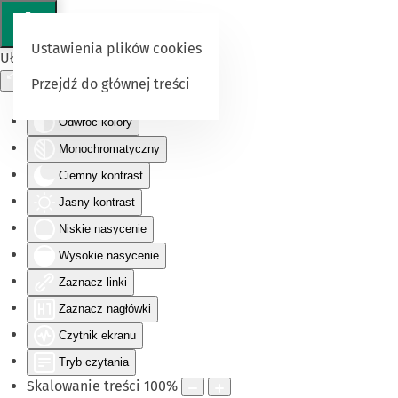
Ustawienia plików cookies
Ułatwienia dostępu
Przejdź do głównej treści
Odwróć kolory
Monochromatyczny
Ciemny kontrast
Jasny kontrast
Niskie nasycenie
Wysokie nasycenie
Zaznacz linki
Zaznacz nagłówki
Czytnik ekranu
Tryb czytania
Skalowanie treści
100
%