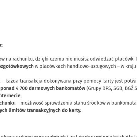
z:
ów na rachunku, dzięki czemu nie musisz odwiedzać placówki 
bezgotówkowych
w placówkach handlowo-usługowych – w kraju i
u
– każda transakcja dokonywana przy pomocy karty jest pot
i
ponad 4 700 darmowych bankomatów
(Grupy BPS, SGB, BGŻ S
nternecie
,
achunku
– możliwość sprawdzenia stanu środków w bankomatach
ch limitów transakcyjnych do karty.