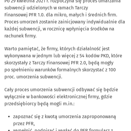
Po 29 kwietnia 2021 r. rozpoczyna się proces umarzania
subwencji udzielonych w ramach Tarczy
Finansowej PFR 1.0. dla mikro, małych i średnich firm.
Proces umorzeń zostanie zainicjowany indywidualnie dla
każdej subwencji, w rocznicę wpłynięcia środków na
rachunek firmy.
Warto pamiętać, że firmy, których działalność jest
wykonywana w jednym lub więcej z 54 kodów PKD, które
skorzystały z Tarczy Finansowej PFR 2.0, będą mogły
po spełnieniu warunków formalnych skorzystać z 100
proc. umorzenia subwencji.
Cały proces umorzenia subwencji odbywać się będzie
wyłącznie w bankowości elektronicznej firmy, gdzie
przedsiębiorcy będą mogli m.in.:
zapoznać się z kwotą umorzenia zaproponowaną
przez PFR,
wypełnić, podpisać i wysłać do PFR formularz z