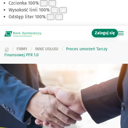
Czcionka
100
%
Wysokość linii
100
%
Odstęp liter
100
%
Zaloguj się
FIRMY
INNE USŁUGI
Proces umorzeń Tarczy
Finansowej PFR 1.0