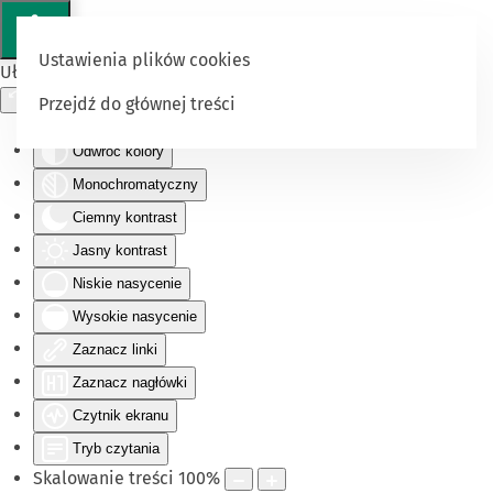
Ustawienia plików cookies
Ułatwienia dostępu
Przejdź do głównej treści
Odwróć kolory
Monochromatyczny
Ciemny kontrast
Jasny kontrast
Niskie nasycenie
Wysokie nasycenie
Zaznacz linki
Zaznacz nagłówki
Czytnik ekranu
Tryb czytania
Skalowanie treści
100
%