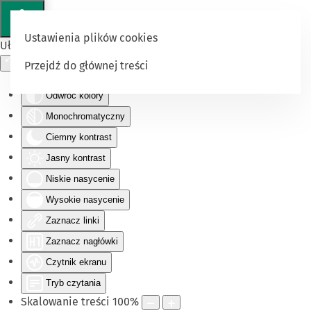
Ustawienia plików cookies
Ułatwienia dostępu
Przejdź do głównej treści
Odwróć kolory
Monochromatyczny
Ciemny kontrast
Jasny kontrast
Niskie nasycenie
Wysokie nasycenie
Zaznacz linki
Zaznacz nagłówki
Czytnik ekranu
Tryb czytania
Skalowanie treści
100
%