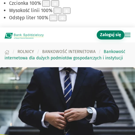
Czcionka
100
%
Wysokość linii
100
%
Odstęp liter
100
%
Zaloguj się
ROLNICY
BANKOWOŚĆ INTERNETOWA
Bankowość
internetowa dla dużych podmiotów gospodarczych i instytucji