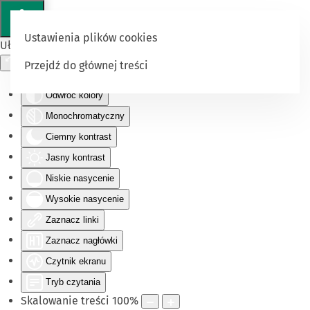
Ustawienia plików cookies
Ułatwienia dostępu
Przejdź do głównej treści
Odwróć kolory
Monochromatyczny
Ciemny kontrast
Jasny kontrast
Niskie nasycenie
Wysokie nasycenie
Zaznacz linki
Zaznacz nagłówki
Czytnik ekranu
Tryb czytania
Skalowanie treści
100
%