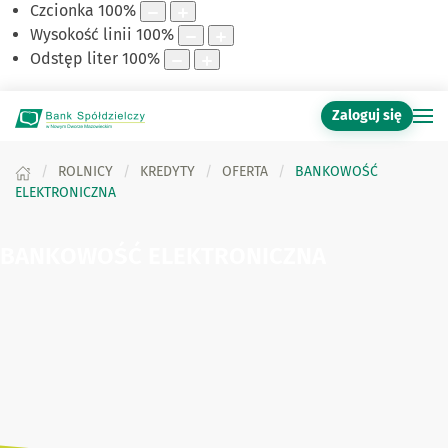
Czcionka
100
%
Wysokość linii
100
%
Odstęp liter
100
%
Zaloguj się
ROLNICY
KREDYTY
OFERTA
BANKOWOŚĆ
ELEKTRONICZNA
BANKOWOŚĆ ELEKTRONICZNA